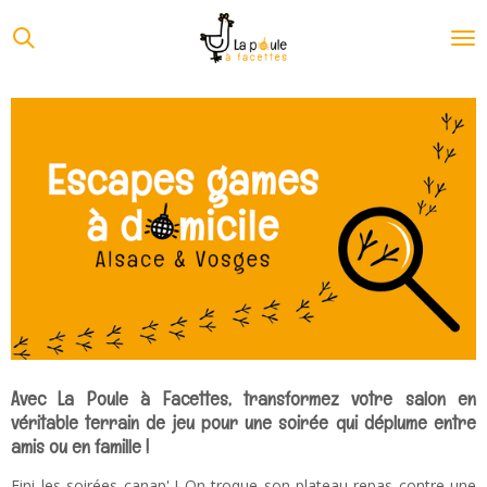
Passer
au
contenu
principal
Avec La Poule à Facettes, transformez votre salon en
véritable terrain de jeu pour une soirée qui déplume entre
amis ou en famille !
Fini les soirées canap' ! On troque son plateau-repas contre une