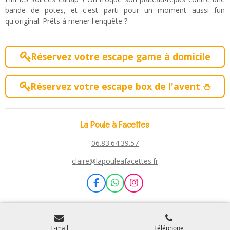
bande de potes, et c'est parti pour un moment aussi fun
qu'original.
Prêts à mener l'enquête ?
Réservez votre escape game à domicile
Réservez votre escape box de l'avent
⛄
La Poule à Facettes
06.83.64.39.57
claire@lapouleafacettes.fr
F
W
I
a
h
n
c
a
s
e
t
t
b
s
a
o
A
g
E-mail
Téléphone